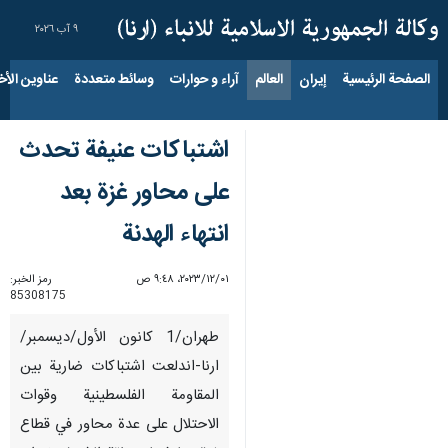
٩ آب ٢٠٢٦
الصفحة الرئيسية
إيران
العالم
آراء و حوارات
وسائط متعددة
عناوين الأخب
اشتباكات عنيفة تحدث
على محاور غزة بعد
انتهاء الهدنة
٠١‏/١٢‏/٢٠٢٣، ٩:٤٨ ص
رمز الخبر:
85308175
طهران/1 کانون الأول/دیسمبر/
ارنا-اندلعت اشتباكات ضارية بين
المقاومة الفلسطينية وقوات
الاحتلال على عدة محاور في قطاع