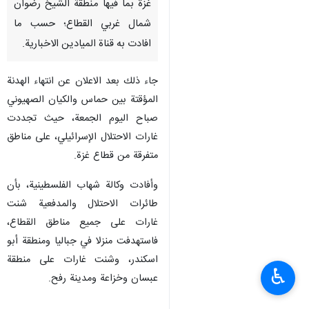
غزة بما فیها منطقة الشيخ رضوان
شمال غربي القطاع؛ حسب ما
افادت به قناة المیادین الاخبارية.
جاء ذلك بعد الاعلان عن انتهاء الهدنة
المؤقتة بين حماس والكيان الصهيوني
صباح اليوم الجمعة، حيث تجددت
غارات الاحتلال الإسرائيلي، على مناطق
متفرقة من قطاع غزة.
وأفادت وکالة شهاب الفلسطینیة، بأن
طائرات الاحتلال والمدفعية شنت
غارات على جميع مناطق القطاع،
فاستهدفت منزلا في جباليا ومنطقة أبو
اسكندر، وشنت غارات على منطقة
♿︎
عبسان وخزاعة ومدينة رفح.