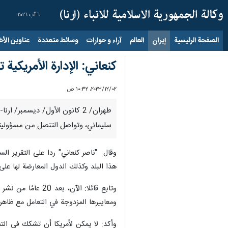
٦ آب ٢٠٢٦
الصفحة الرئيسية
إيران
العالم
آراء و حوارات
وسائط متعددة
عناوين الأخب
کنعاني: الإدارة الأمريكي
٠٢‏/١٢‏/٢٠٢٣، ١٠:٣٢ ص
طهران/ 2 كانون الأول/ ديسمبر/
سليماني، وتواصل التنصل من مسؤوليته
وقال "ناصر كنعاني" ردا على التقرير الس
هذا البلد وکذلك الدول المعارضة لها على 
وتابع قائلا: الآ
ومعاييرها المزدوجة في التعامل مع ظاهرة
وأکد: لا يمكن لأمريكا أن تشكك في الت