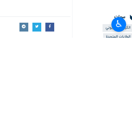
سمات
♿︎
الکیان الصهیوني
الولايات المتحدة
ناصر كنعاني
إيران
ملفات إخبارية
عملية طوفان الأقصى
تعليقك