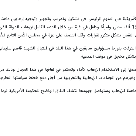
أمريكية هي المتهم الرئيسي في تشكيل وتدريب وتجهيز وتوجيه إرهابيي داعش. 
للفلسطينيين والقتل الوحشي لأكثر من 15 ألف مدني وامرأة وطفل في غزة من خلال الدعم الكامل لإ
 النقض بشكل متكرر لقرارات وقف القصف على غزة في مجلس الأمن التابع للأم
كية اعترفت بتورط مسؤولين سابقين في هذا البلد في اغتيال الشهيد قاسم سليم
ا بشكل مخجل في موقف المدعية.
ة رسميًا إلى الاستخدام الإرهاب کأداة وتستمر في نفاقها في هذا المجال وذلك 
 وغيرهم من الجماعات الإرهابية والتخريبية من أجل دفع خطط سياستها الخارجية 
عمة للإرهاب وستواصل جهودها لكشف النفاق الواضح للحكومة الأمريكية فيما ي