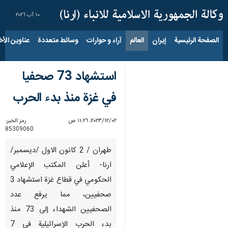
١٠ آب ٢٠٢٦
الصفحة الرئيسية
إيران
العالم
آراء و حوارات
وسائط متعددة
عناوين الأخب
استشهاد 73 صحفيا
في غزة منذ بدء الحرب
٠٢‏/١٢‏/٢٠٢٣، ١١:٢٦ ص
رمز الخبر:
85309060
طهران / 2 كانون الاول /ديسمبر/
ارنا- أعلن المكتب الإعلامي
الحكومي في قطاع غزة استشهاد 3
صحفيين، مما يرفع عدد
الصحفيين الشهداء إلى 73 منذ
بدء الحرب الإسرائيلية في 7