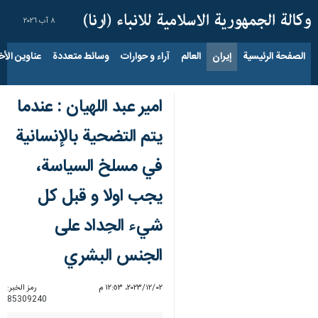
٨ آب ٢٠٢٦
الصفحة الرئيسية
إيران
العالم
آراء و حوارات
وسائط متعددة
عناوين الأخب
امير عبد اللهيان : عندما
يتم التضحية بالإنسانية
في مسلخ السياسة،
يجب اولا و قبل كل
شيء الحِداد على
الجنس البشري
٠٢‏/١٢‏/٢٠٢٣، ١٢:٥٣ م
رمز الخبر:
85309240