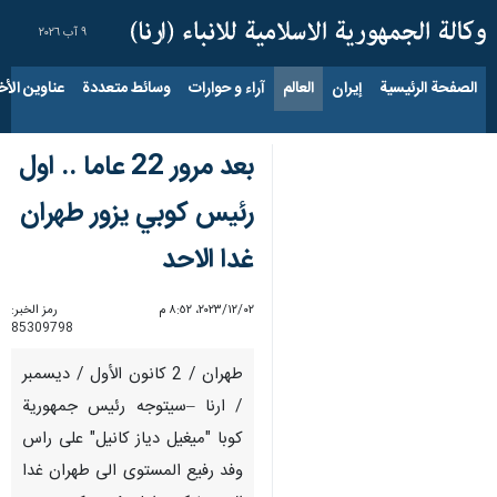
٩ آب ٢٠٢٦
الصفحة الرئيسية
إيران
العالم
آراء و حوارات
وسائط متعددة
عناوين الأخب
بعد مرور 22 عاما .. اول
رئيس كوبي يزور طهران
غدا الاحد
٠٢‏/١٢‏/٢٠٢٣، ٨:٥٢ م
رمز الخبر:
85309798
طهران / 2 كانون الأول / ديسمبر
/ ارنا –سيتوجه رئيس جمهورية
كوبا "ميغيل دياز كانيل" على راس
وفد رفيع المستوى الى طهران غدا