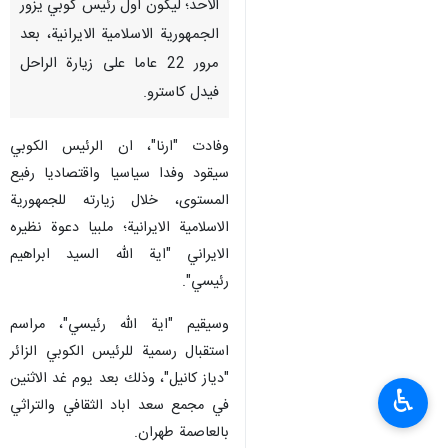
الاحد؛ ليكون اول رئيس كوبي يزور
الجمهورية الاسلامية الايرانية، بعد
مرور 22 عاما على زيارة الراحل
فيدل كاسترو.
وفادت "ارنا"، ان الرئيس الكوبي
سيقود وفدا سياسيا واقتصاديا رفيع
المستوى، خلال زيارته للجمهورية
الاسلامية الايرانية؛ ملبيا دعوة نظيره
الايراني "اية الله السيد ابراهيم
رئيسي".
وسيقيم "اية الله رئيسي"، مراسم
استقبال رسمية للرئيس الكوبي الزائر
"دياز كانيل"، وذلك بعد يوم غد الاثنين
♿︎
في مجمع سعد اباد الثقافي والتراثي
بالعاصمة طهران.