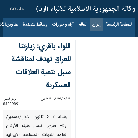
٨ آب ٢٠٢٦
الصفحة الرئيسية
إيران
العالم
آراء و حوارات
وسائط متعددة
عناوين الأخب
اللواء باقري: زيارتنا
للعراق تهدف لمناقشة
سبل تنمية العلاقات
العسكرية
٠٣‏/١٢‏/٢٠٢٣، ٣:٣٠ ص
رمز الخبر:
85309891
بغداد / 3 كانون الاول/دسمبر/
ارنا- صرح رئيس هيئة الأركان
العامة للقوات المسلحة الايرانية