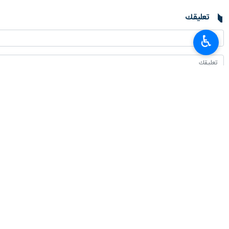
تعليقك
♿︎
أحدث الأخبار
سفير طهران لدى برلين: معارضة إيران للأسلحة النووية عقيدة دينية وليست تكتيكًا
٢٠٢٦-٠٨-٠٧ ٠٤:٠٠
القوات المسلحة اليمنية تستهدف تحشيدات عسكرية سعودية في الرويك والعبر وال