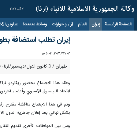
٧ آب ٢٠٢٦
الصفحة الرئيسية
إيران
العالم
آراء و حوارات
وسائط متعددة
عناوين الأخب
إيران تطلب استضافة بطولة
٠٣‏/١٢‏/٢٠٢٣، ٥:٠٣ ص
طهران / 3 كانون الاول/ديسمبر/ارنا- تم خلال اجتماع مجلس إدارة اتحاد البيسبول الآسيوي الذي عقد في تايوان مناقشة طلب إيران استضافة بطولة البيسبول للدول الإسلامية العام المقبل.
وعقد هذا الاجتماع بحضور ريكاردو فراكي
لاتحاد البيسبول الآسيوي وأعضاء آخرين.
وتم في هذا الاجتماع مناقشة مقترح رئيس
بشكل نهائي بعد إعلان جاهزية الدول الاس
ومن بين الموافقات الأخرى تقديم التقارير 