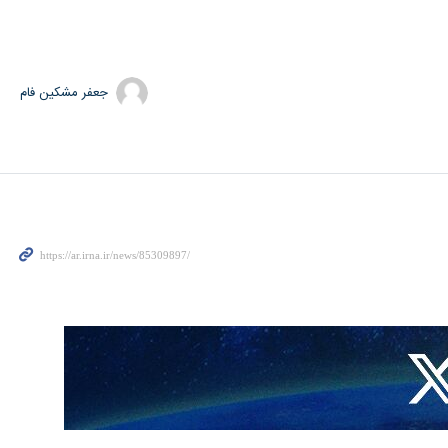
جعفر مشکین فام