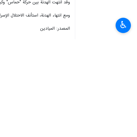
وقد انتهت الهدنة بين حركة "حماس" وكي
ومع انتهاء الهدنة، استأنف الاحتلال الإ
♿︎
المصدر: الميادين
انتهى**3269
العالم
محور المقاومة
٠ Persons
سمات
حركة حماس
كتائب القسام
جنود الاحتلال
غزة
Dossier
عملية طوفان الأقصى