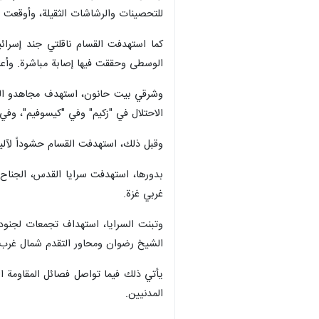
للتحصينات والرشاشات الثقيلة، وأوقعت 
الوسطى وحققت فيها إصابة مباشرة. وأع
الاحتلال في "زكيم" وفي "كيسوفيم"، وف
وقبل ذلك، استهدفت القسام حشوداً لآليات الاحتلال ال
غربي غزة.
وتبنت السرايا، استهداف تجمعات لجنود
الشيخ رضوان ومحاور التقدم شمال غرب
يأتي ذلك فيما تواصل فصائل المقاومة ا
المدنيين.