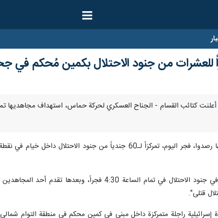
ار
اً للعشرات من جنود الاحتلال بكمين مُحكم في جح
ر/ ارنا- أعلنت كتائب القسام - الجناح العسكري لحركة حماس، استهداف مجاهديها
وأضاف البيان أنّه "جرى تفجير العبوات في جنود الاحتلال في ت
لال قتلى".
سرائيلية راجلة متمركزة داخل مبنى في كمين محكم في منطقة التوام شمالي غر