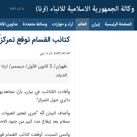
٨ آب ٢٠٢٦
الصفحة الرئيسية
إيران
العالم
آراء و حوارات
وسائط متعددة
عناوين الأخب
كتائب القسام توقع تمركز
٠٣‏/١٢‏/٢٠٢٣، ١١:٠٨ ص
طهران/ 3 كانون الأول/ ديسمب
الديك.
دائري حول التمركز".
بسلام بعد إيقاع عدد كبير من جنود الاحت
وأمس السبت، أوقعت كتائب القسام قوة إ