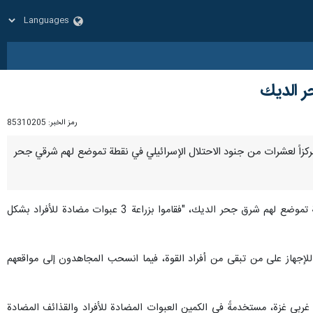
ر الديك
رمز الخبر:
85310205
 تمركزاً لعشرات من جنود الاحتلال الإسرائيلي في نقطة تموضع لهم شرقي جحر
وأفادت الكتائب، في بيان، بأنّ مجاهديها رصدوا، فجر اليوم، تمركزاً لـ60 جندياً من جنود الاحتلال داخل خيام في نقطة تموضع لهم شرق جحر الديك، "فقاموا بزراعة 3 عبوات مضادة للأفراد بشكل
مام الساعة 4:30 فجراً، وبعدها تقدم أحد المجاهدين للإجهاز على من تبقى من أفراد القوة، فيما انسحب المجاهدون إلى مواقعهم
بي غزة، مستخدمةً في الكمين العبوات المضادة للأفراد والقذائف المضادة