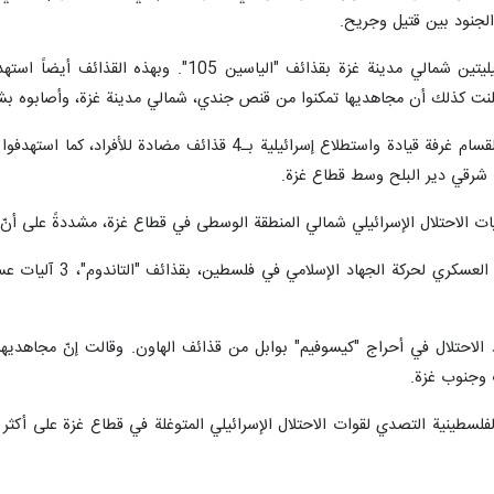
الجنود بين قتيل وجريح.
لنت كذلك أن مجاهديها تمكنوا من قنص جندي، شمالي مدينة غزة، وأصابوه ب
ي شرقي دير البلح وسط قطاع غزة.
إسرائيلي شمالي المنطقة الوسطى في قطاع غزة، مشددةً على أنّ الاستهداف نفذ عبر 3 طائرات مسيرة من طر
 الاحتلال في أحراج "كيسوفيم" بوابل من قذائف الهاون. وقالت إنّ مجاهديه
 وجنوب غزة.
لفلسطينية التصدي لقوات الاحتلال الإسرائيلي المتوغلة في قطاع غزة على أك