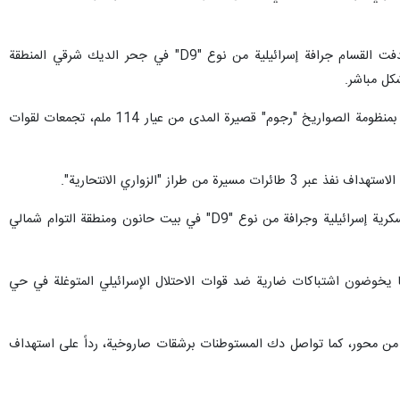
كما استهدفت القسام ناقلتي جند إسرائيليتين شمالي مدينة غزة بقذائف "الياسين 105". وبهذه القذائف أيضاً استهدفت القسام جرافة إسرائيلية من نوع "D9" في جحر الديك شرقي المنطقة
شكل مباشر.
وشرقي بيت حانون، استهدف مجاهدو القسام غرفة قيادة واستطلاع إسرائيلية بـ4 قذائف مضادة للأفراد، كما استهدفوا بمنظومة الصواريخ "رجوم" قصيرة المدى من عيار 114 ملم، تجمعات لقوات
از "الزواري الانتحارية".
بدورها، استهدفت سرايا القدس، الجناح العسكري لحركة الجهاد الإسلامي في فلسطين، بقذائف "التاندوم"، 3 آليات عسكرية إسرائيلية وجرافة من نوع "D9" في بيت حانون ومنطقة التوام شمالي
ا يخوضون اشتباكات ضارية ضد قوات الاحتلال الإسرائيلي المتوغلة في حي
ثر من محور، كما تواصل دك المستوطنات برشقات صاروخية، رداً على استهداف