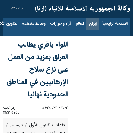
٨ آب ٢٠٢٦
الصفحة الرئيسية
إيران
العالم
آراء و حوارات
وسائط متعددة
عناوين الأخب
اللواء باقري یطالب
العراق بمزيد من العمل
على نزع سلاح
الإرهابيين في المناطق
الحدودية نهائيا
٠٣‏/١٢‏/٢٠٢٣، ٦:٣٨ م
رمز الخبر:
85310860
بغداد / کانون الأول / دیسمبر /