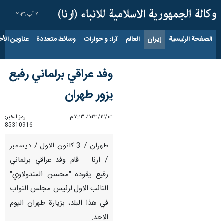
٧ آب ٢٠٢٦
الصفحة الرئيسية
إيران
العالم
آراء و حوارات
وسائط متعددة
عناوين الأخب
وفد عراقي برلماني رفيع
يزور طهران
٠٣‏/١٢‏/٢٠٢٣، ٧:١٣ م
رمز الخبر:
85310916
طهران / 3 كانون الاول / ديسمبر
/ ارنا – قام وفد عراقي برلماني
رفيع يقوده "محسن المندولاوي"
النائب الاول لرئيس مجلس النواب
في هذا البلد، بزيارة طهران اليوم
الاحد.