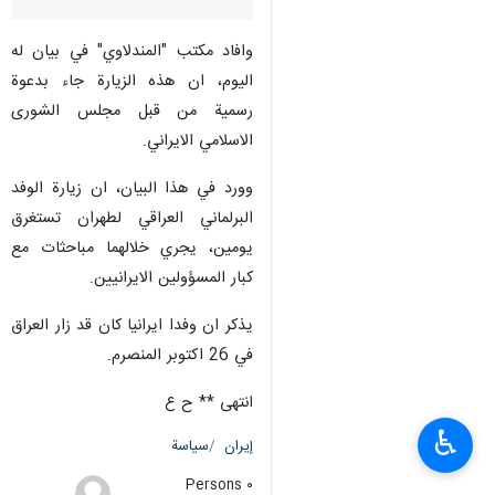
وافاد مكتب "المندلاوي" في بيان له
اليوم، ان هذه الزيارة جاء بدعوة
رسمية من قبل مجلس الشورى
الاسلامي الايراني.
وورد في هذا البيان، ان زيارة الوفد
البرلماني العراقي لطهران تستغرق
يومين، يجري خلالهما مباحثات مع
كبار المسؤولين الايرانيين.
يذكر ان وفدا ايرانيا كان قد زار العراق
في 26 اكتوبر المنصرم.
انتهى ** ح ع
♿︎
إيران
سياسة
٠ Persons