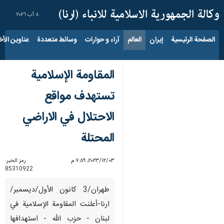
٨ آب ٢٠٢٦
الصفحة الرئيسية
إيران
العالم
آراء و حوارات
وسائط متعددة
عناوين الأخب
المقاومة الإسلامية
تستهدف مواقع
الاحتلال في الاراضي
المحتلة
٠٣‏/١٢‏/٢٠٢٣، ٧:٥٩ م
رمز الخبر:
85310922
طهران/3 کانون الأول/دیسمبر/
ارنا-أعلنت المقاومة الإسلامية في
لبنان - حزب الله - استهدافها