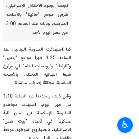
تجمعاً لجنود الاحتلال الإسرائيلي،
شرقي موقع "حانيتا" بالأسلحة
‏المناسبة، وذلك عند الساعة 3:00
من عصر اليوم الأحد.‏
كما استهدفت المقاومة اللبنانية، عند
الساعة 1:25 ظهراً مواقع "زبدين"
و"الرادار" و"رويسات العلم" في مزارع
شبعا ‏اللبنانية المحتلة، بالأسلحة
المناسبة، محققةً إصابات مباشرة.
وقبل ذلك، وتحديداً عند الساعة 1:10
من ظهر اليوم، استهدف مجاهدو
المقاومة الإسلامية في لبنان آليةً
عسكريةً في قاعدة "بيت هيلل"
♿︎
الإسرائيلية، بالصواريخ الموجّهة، موقعةً
طاقمها بين قتيل وجريح.