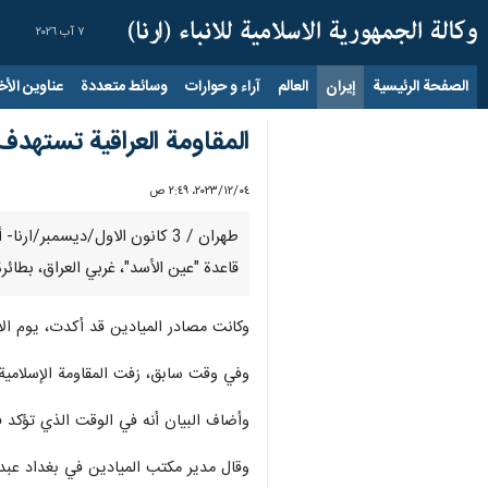
٧ آب ٢٠٢٦
الصفحة الرئيسية
إيران
العالم
آراء و حوارات
وسائط متعددة
عناوين الأخب
المقاومة العراقية تستهدف
٠٤‏/١٢‏/٢٠٢٣، ٢:٤٩ ص
طهران / 3 كانون الاول/ديسمبر
قاعدة "عين الأسد"، غربي العراق، بطا
وكانت مصادر الميادين قد أكدت، يوم الا
وفي وقت سابق، زفت المقاومة الإسلامية 
وأضاف البيان أنه في الوقت الذي تؤكد فيه
وقال مدير مكتب الميادين في بغداد عبدال