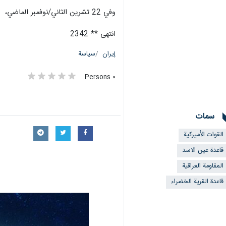
وفي 22 تشرين الثاني/نوفمبر الماضي، ارتقى 8 شهداء من جراء اعتداء جوي أميركي، استهدف جرف النصر، جنوبي العاصمة العراقية بغداد.
انتهى ** 2342
إيران
سياسة
٠ Persons
سمات
القوات الأميركية
قاعدة عين الاسد
المقاومة العراقية
قاعدة القرية الخضراء