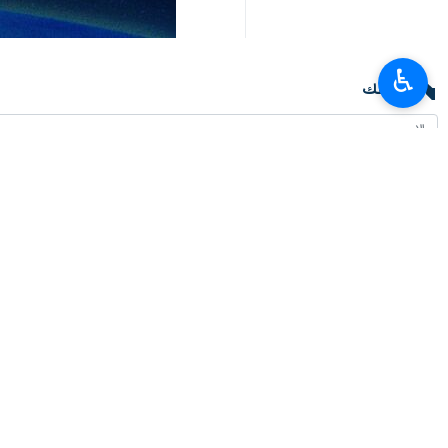
♿︎
تعليقك
أحدث الأخبار
تعزيز العلاقات بين المؤسسات العلمية على جدول أعمال إيران والهند
٢٠٢٦-٠٨-٠٧ ١٩:١١