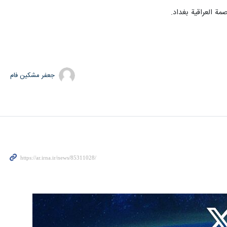
جعفر مشکین فام