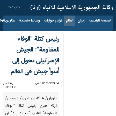
٧ آب ٢٠٢٦
الصفحة الرئيسية
إيران
العالم
آراء و حوارات
وسائط متعددة
عناوين الأخب
رئيس كتلة "الوفاء
للمقاومة": الجيش
الإسرائيلي تحول إلى
أسوأ جيش في العالم
٠٤‏/١٢‏/٢٠٢٣، ٩:١٣ ص
رمز الخبر:
85311121