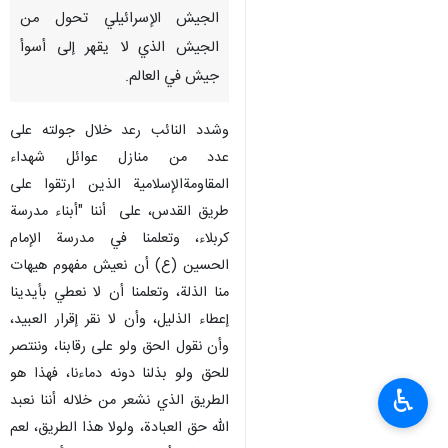
طهران/ 4 كانون الاول/ ديسمبر/
ارنا- صرح رئيس كتلة "الوفاء
للمقاومة" النائب "محمد رعد" ان
الجيش الإسرائيلي تحول من
الجيش الذي لا يقهر إلى أسوأ
جيش في العالم.
وشدد النائب رعد خلال جولته على
عدد من منازل عوائل شهداء
المقاومةالإسلامية الذين ارتقوا على
طريق القدس، على أننا "أبناء مدرسة
كربلاء، وتعلمنا في مدرسة الإمام
الحسين (ع) أن نعيش مفهوم هيهات
♿︎
منا الذلة، وتعلمنا أن لا نعطي بأيدينا
إعطاء الذليل، وأن لا نقر إقرار العبيد،