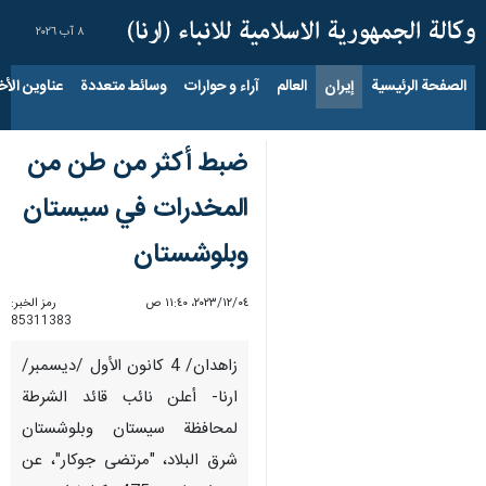
٨ آب ٢٠٢٦
الصفحة الرئيسية
إيران
العالم
آراء و حوارات
وسائط متعددة
عناوين الأخب
ضبط أكثر من طن من
المخدرات في سيستان
وبلوشستان
٠٤‏/١٢‏/٢٠٢٣، ١١:٤٠ ص
رمز الخبر:
85311383
زاهدان/ 4 كانون الأول /ديسمبر/
ارنا- أعلن نائب قائد الشرطة
لمحافظة سيستان وبلوشستان
شرق البلاد، "مرتضى جوكار"، عن