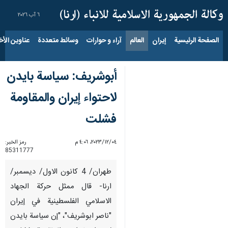
٦ آب ٢٠٢٦
الصفحة الرئيسية
إيران
العالم
آراء و حوارات
وسائط متعددة
عناوين الأخب
أبوشريف: سياسة بايدن
لاحتواء إيران والمقاومة
فشلت
٠٤‏/١٢‏/٢٠٢٣، ٤:٠٦ م
رمز الخبر:
85311777
طهران/ 4 كانون الاول/ ديسمبر/
ارنا- قال ممثل حركة الجهاد
الاسلامي الفلسطينية في إيران
"ناصر ابوشريف"، "إن سياسة بايدن