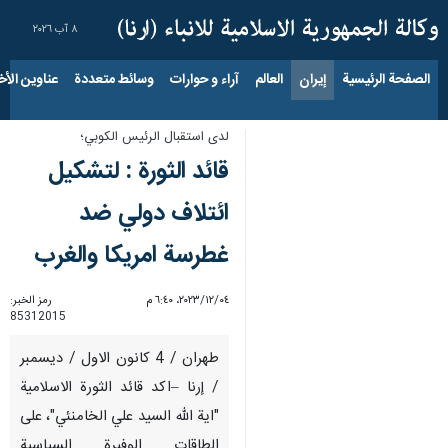
٨ آب ٢٠٢٦
الصفحة الرئيسية
إيران
العالم
آراء و حوارات
وسائط متعددة
عناوين الأخب
لدى استقبال الرئيس الكوبي؛
قائد الثورة : لتشكيل
ائتلاف دولي ضد
غطرسة امريكا والغرب
٠٤‏/١٢‏/٢٠٢٣، ٦:٤٠ م
رمز الخبر:
85312015
طهران / 4 كانون الاول / ديسمبر
/ إرنا –اكد قائد الثورة الاسلامية
"اية الله السيد علي الخامنئي"، على
الطاقات الوفيرة السياسية