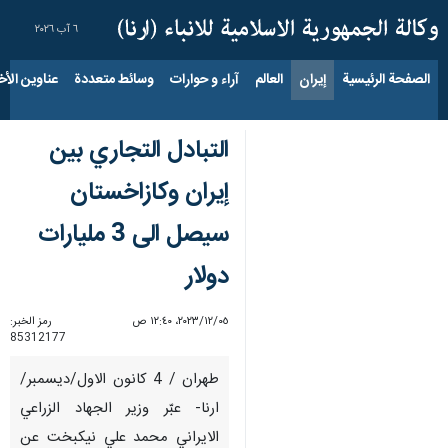
٦ آب ٢٠٢٦
الصفحة الرئيسية
إيران
العالم
آراء و حوارات
وسائط متعددة
عناوين الأخب
التبادل التجاري بين
إيران وكازاخستان
سيصل الى 3 مليارات
دولار
٠٥‏/١٢‏/٢٠٢٣، ١٢:٤٠ ص
رمز الخبر:
85312177
طهران / 4 كانون الاول/ديسمبر/
ارنا- عبّر وزير الجهاد الزراعي
الايراني محمد علي نيكبخت عن