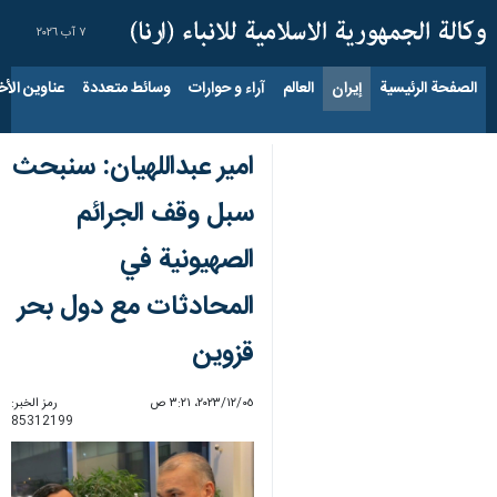
٧ آب ٢٠٢٦
الصفحة الرئيسية
إيران
العالم
آراء و حوارات
وسائط متعددة
عناوين الأخب
امير عبداللهيان: سنبحث
سبل وقف الجرائم
الصهيونية في
المحادثات مع دول بحر
قزوين
٠٥‏/١٢‏/٢٠٢٣، ٣:٢١ ص
رمز الخبر:
85312199