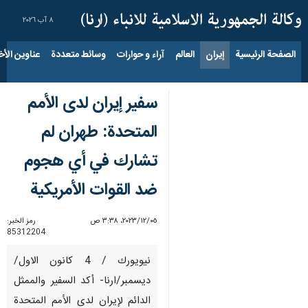
٨ آب ٢٠٢٦
الصفحة الرئيسية
إيران
العالم
آراء و حوارات
وسائط متعددة
عناوين الأخب
سفير إيران لدى الأمم
المتحدة: طهران لم
تشارك في أي هجوم
ضد القوات الأمريكية
٠٥‏/١٢‏/٢٠٢٣، ٣:٣٨ ص
رمز الخبر:
85312204
نيويورك / 4 كانون الاول/
ديسمبر/ارنا- أكد السفير والممثل
الدائم لإيران لدى الأمم المتحدة