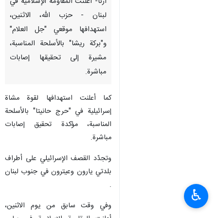
طهران / 4 كانون الاول/ ديسمبر/
ارنا- أعلنت المقاومة الإسلامية في
لبنان - حزب الله، الاثنين،
استهدافها موقعي "جل العلام"
و"بركة ريشا" بالأسلحة المناسبة،
مشيرة إلى تحقيقها إصابات
مباشرة.
كما أعلنت استهدافها لقوة مشاة
إسرائيلية في "حرج حانيتا" بالأسلحة
المناسبة، ‏مؤكدة تحقيق إصابات
مباشرة.
♿︎
وتجدّد القصف الإسرائيلي على أطراف