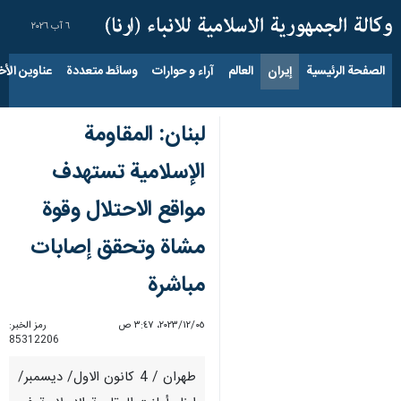
٦ آب ٢٠٢٦
الصفحة الرئيسية
إيران
العالم
آراء و حوارات
وسائط متعددة
عناوين الأخب
لبنان: المقاومة
الإسلامية تستهدف
مواقع الاحتلال وقوة
مشاة وتحقق إصابات
مباشرة
٠٥‏/١٢‏/٢٠٢٣، ٣:٤٧ ص
رمز الخبر:
85312206