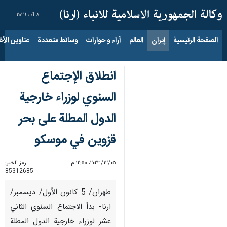
٨ آب ٢٠٢٦
الصفحة الرئيسية
إيران
العالم
آراء و حوارات
وسائط متعددة
عناوين الأخب
انطلاق الإجتماع
السنوي لوزراء خارجية
الدول المطلة على بحر
قزوين في موسكو
٠٥‏/١٢‏/٢٠٢٣، ١٢:٥٠ م
رمز الخبر:
85312685
طهران/ 5 كانون الأول/ ديسمبر/
ارنا- بدأ الاجتماع السنوي الثاني
عشر لوزراء خارجية الدول المطلة