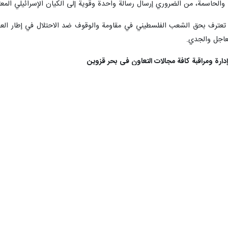
والحاسمة، من الضروري إرسال رسالة واحدة وقوية إلى الکیان الإسرائيلي المعت
ية تعترف بحق الشعب الفلسطيني في مقاومة والوقوف ضد الاحتلال في إطار الع
عاجل والجدي.
إدارة ومراقبة كافة مجالات التعاون في بحر قزوين
لممثلين الخاصين للدول الخمس المطلة على بحر قزوين لتنمية التعاون وقال: من
اقية الإطارية لحماية البيئة البحرية لبحر قزوين)، إلى دول بحر قزوين.
لمتعلقة بقضايا هذا البحر يجب أن تتم بتوافق واتفاق الدول الساحلية الخمس. 
ي قدر الإمكان.
وقال إن بحر قزوين تراث مشترك ومركز صداقة ومصدر خير وبر
جية لأنه یربط بين الممر الشمالي الجنوبي والممر الشرقي الغربي.
حر مسؤولة عن الحفاظ على الاستقرار والأمن والتنمية المستدامة فيه.