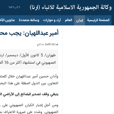
٩ آب ٢٠٢٦
الصفحة الرئيسية
إيران
العالم
آراء و حوارات
وسائط متعددة
عناوين الأخب
أمیر عبداللهیان: يجب مح
٠٥‏/١٢‏/٢٠٢٣، ٢:١٠ م
طهران/ 5 كانون الأول/ ديسمبر
الصهيوني في استشهاد أكثر من 16 ألف مواطن فلسطيني، ومحاكمة مجرمي الحرب الصهاينة في المحاكم الدولية.
وأدان حسین أمير عبداللهيان خلال کلمت
التعاون بين الدول المطلة على هذا البح
ينبغي وقف تصدير البضائع إلى الأراضي الف
ومن أجل إجبار الکیان الصهیوني على وق
الصهیوني. وشدد على ضرورة الاعتراف بح