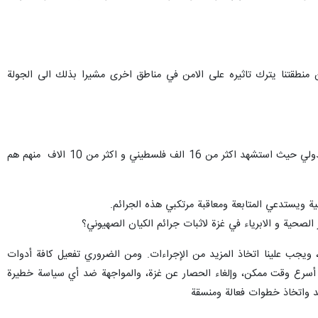
 منطقتنا يترك تاثيره على الامن في مناطق اخرى مشيرا بذلك الى الجولة
واضاف وضع الکیان الصهیونی ارتکاب الجرائم والابادة الجماعية على جدول اعماله رغم ضغوط الراي العام الداخلي والدولي حيث استشهد اكثر من 16 الف فلسطيني و اكثر من 10 الاف منهم هم
 ويستدعي المتابعة ومعاقبة مرتكبي هذه الجرائم.
الصحية و الابرياء في غزة لاثبات جرائم الكيان الصهيوني؟
زة، ويجب علينا اتخاذ المزيد من الإجراءات. ومن الضروري تفعيل كافة أدوات
ي أسرع وقت ممكن، وإلغاء الحصار عن غزة، والمواجهة ضد أي سياسة خطيرة
احد واتخاذ خطوات فعالة ومنسقة