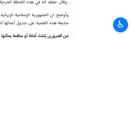
وقال: نعتقد أنه في هذه اللحظة الحرجة 
وأوضح ان الجمهورية الإسلامية الإيران
♿︎
متابعة هذه القضية على جدول أعمالها ال
من الضروري إنشاء أمانة أو منظمة يمكنها 
وأشار في جزء آخر من كلمته إلى أنشطة ا
في بحر قزوين.
كما اقترح نقل أمانة اتفاقية طهران (الاتف
وأكد وزير الخارجية أن كافة القرارات ا
نحتاج إلى تعزيز التفاعل والتعاون الجماع
القادمة.
وأوضح أن بحر قزوين يعتبر منطقة استراتي
وصرح أن جميع الدول المطلة على هذا الب