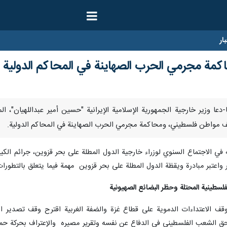
ار
اكمة مجرمي الحرب الصهاينة في المحاكم الدولية
/ ارنا-دعا وزير خارجية الجمهورية الإسلامية الإيرانية "حسین أمیر عبداللهیان"
ه في الاجتماع السنوي لوزراء خارجية الدول المطلة على بحر قزوين، جرائم ا
ر واعتبر مبادرة ويقظة الدول المطلة على بحر قزوين مهمة فيما يتعلق بالتطور
لسطينية المحتلة وحظر البضائع الصهیونية
ف الاعتداءات الدموية على قطاع غزة والضفة الغربية اقترح وقف تصدير الب
ق الشعب الفلسطيني في الدفاع عن نفسه وتقریر مصیره والإعتراف بحركة حما