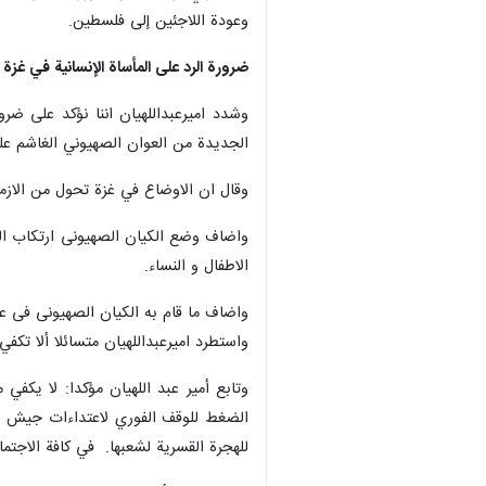
وعودة اللاجئين إلی فلسطین.
ضرورة الرد على المأساة الإنسانية في غزة
وشدد اميرعبداللهيان اننا نؤكد على ض
الجديدة من العوان الصهيوني الغاشم عل
وقال ان الاوضاع في غزة تحول من الازمة 
الاطفال و النساء.
واضاف ما قام به الکیان الصهیونی فی ع
واستطرد اميرعبداللهيان متسائلا ألا تكف
وتابع أمير عبد اللهيان مؤكدا: لا يكفي
الضغط للوقف الفوري لاعتداءات جيش ال
للهجرة القسرية لشعبها. في كافة الاجتما