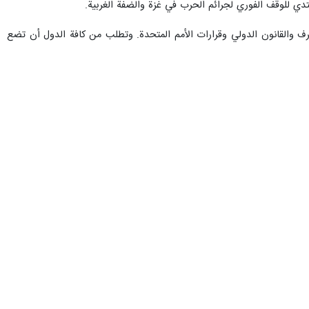
دي للوقف الفوري لجرائم الحرب في غزة والضفة الغربية.
رف والقانون الدولي وقرارات الأمم المتحدة. وتطلب من كافة الدول أن تضع
 الضروري إنشاء أمانة أو منظمة يمكنها إدارة ومراقبة كافة مجالات التعاون
وأشار: من أجل تحويل بحر قزوين إلى رمز حقيقي للصداقة والتقدم والتنمية،
كة لأكثر من 270 مليون شخص في الدول المطلة على هذا البحر. وشدد على ضرورة الحفاظ على بيئة وموارد هذا البحر للأجيال