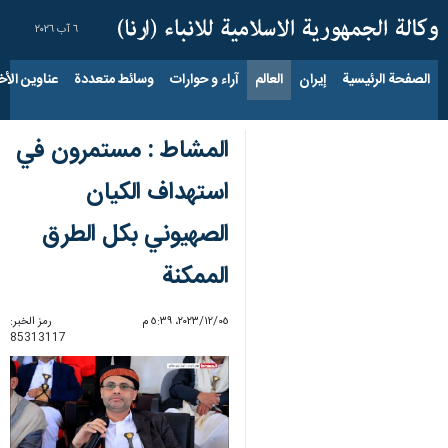
٦ آب ٢٠٢٦
الصفحة الرئيسية
إيران
العالم
آراء و حوارات
وسائط متعددة
عناوين الأخب
المشاط : مستمرون في
استهداف الكيان
الصهيوني بكل الطرق
الممكنة
٠٥‏/١٢‏/٢٠٢٣، ٥:٣٩ م
رمز الخبر:
85313117