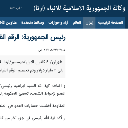
٦ آب ٢٠٢٦
الصفحة الرئيسية
إيران
العالم
آراء و حوارات
وسائط متعددة
عناوين الأخب
رئيس الجمهورية: الرقم ال
٠٧‏/١٢‏/٢٠٢٣، ٨:٢٦ ص
إلى ۲ مليار دولار وتم تحطيم الرقم القياسي التجاري الإقليمي في الأربعين سنة الماضية.
العدو لإحباط الشعب، تسعى الحكومة إلى
المقاومة أفشلت حسابات العدو في المنطق
و أكد آية الله رئيسي في جزء آخر من كل