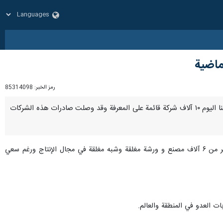
ماضية
رمز الخبر:
85314098
طهران/ ۶ كانون الاول/ديسمبر/ارنا- قال رئيس الجمهورية:رغم أن العدو سعى إلى إحباط الشعب الإيراني، إلا أن لدينا اليوم ۱۰ آلاف شركة قائمة على المعرفة وقد وصلت صادرات هذه الشركات
و اضاف "اية الله السيد ابراهيم رئيسي" في مراسم إحياء ذکری يوم الطالب في جامعة شهيد بهشتي: قمنا بتفعيل أكثر من ۶ آلاف مصنع و ورشة مغلقة وشبه مغلقة في مجال الإنتاج ورغم سعي
ت العدو في المنطقة والعالم.