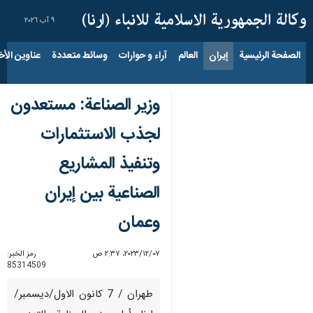
٩ آب ٢٠٢٦
الصفحة الرئيسية
إيران
العالم
آراء و حوارات
وسائط متعددة
عناوين الأخب
وزير الصناعة: مستعدون
لجذب الاستثمارات
وتنفيذ المشاريع
الصناعية بين إيران
وعمان
٠٧‏/١٢‏/٢٠٢٣، ٢:٣٧ ص
رمز الخبر:
85314509
طهران / 7 كانون الاول/ديسمبر/