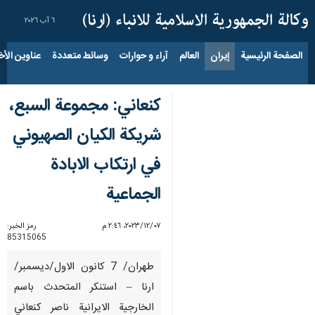
٦ آب ٢٠٢٦
الصفحة الرئيسية
إيران
العالم
آراء و حوارات
وسائط متعددة
عناوين الأخب
كنعاني: مجموعة السبع،
شريكة الكيان الصهيوني
في ارتكاب الابادة
الجماعية
٠٧‏/١٢‏/٢٠٢٣، ٢:٤٦ م
رمز الخبر:
85315065
طهران/ 7 كانون الاول/ديسمبر/
ارنا – استنكر المتحدث باسم
الخارجية الايرانية ناصر كنعاني