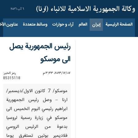
٦ آب ٢٠٢٦
الصفحة الرئيسية
إيران
العالم
آراء و حوارات
وسائط متعددة
عناوين الأخب
رئيس الجمهورية يصل
الى موسكو
٠٧‏/١٢‏/٢٠٢٣، ٣:٣٣ م
رمز الخبر:
85315118
موسكو/ 7 كانون الاول/ديسمبر/
ارنا – وصل رئيس الجمهورية
ابراهيم رئيسي اليوم الخميس الى
موسكو في زيارة رسمية لروسيا
بدعوة من الرئيس الروسي
فلاديمير بوتين تستغرق يوما