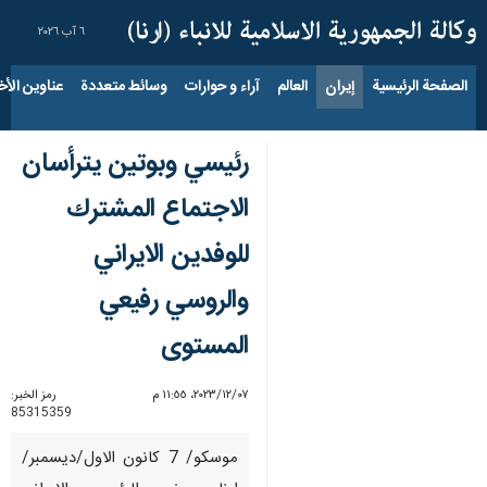
٦ آب ٢٠٢٦
الصفحة الرئيسية
إيران
العالم
آراء و حوارات
وسائط متعددة
عناوين الأخب
رئيسي وبوتين يترأسان
الاجتماع المشترك
للوفدين الايراني
والروسي رفيعي
المستوى
٠٧‏/١٢‏/٢٠٢٣، ١١:٥٥ م
رمز الخبر:
85315359
موسكو/ 7 كانون الاول/ديسمبر/