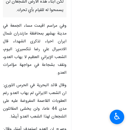
لكن أبناء هذه الأرض الشجعان لن
يسمحوا له للقيام بأي تحرك.
وفي مراسم اقيمت مساء الجمعة في
مدينة بهشهر بمحافظة مازندران شمال
ايران احياء لذكرى الشهداء قال
الادميرال علي رضا تنكسيري: اليوم،
الشعب الإيراني العظيم لا يهاب العدو،
ونقف بشجاعة في مواجهة مؤامرات
العدو.
وقال قائد البحرية في الحرس الثوري:
ان الشعب الايراني لم يهاب العدو رغم
العقوبات القاصمة المفروضة عليه على
مدى 44 عاما، ولن يخشى المقاتلون
♿︎
الشجعان لهذا الشعب العدو أيضًا.
وصرح إن العدو استهدف أمننا، وقال: