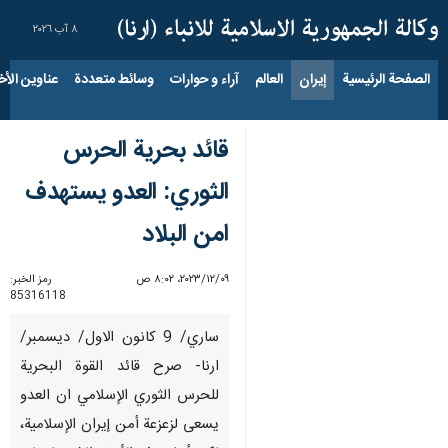
٨ آب ٢٠٢٦
الصفحة الرئيسية
إيران
العالم
آراء و حوارات
وسائط متعددة
عناوين الأخب
قائد بحرية الحرس
الثوري: العدو يستهدف
امن البلاد
٠٩‏/١٢‏/٢٠٢٣، ٨:٠٢ ص
رمز الخبر:
85316118
ساري/ 9 كانون الاول/ ديسمبر/
ارنا- صرح قائد القوة البحرية
للحرس الثوري الإسلامي ان العدو
يسعى لزعزعة أمن إيران الإسلامية،