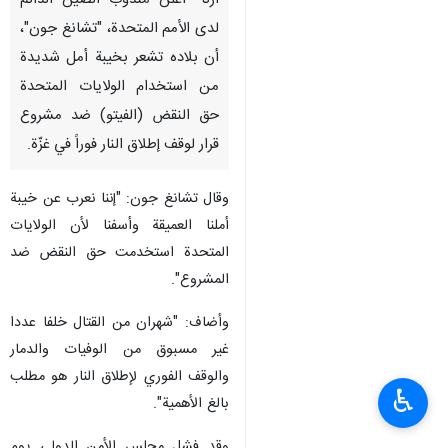
ارنا- أعلن مندوب الصين الدائم
لدى الأمم المتحدة، "تشانغ جون"،
أن بلاده تشعر بخيبة أمل شديدة
من استخدام الولايات المتحدة
حق النقض (الفيتو) ضد مشروع
قرار لوقف إطلاق النار فوراً في غزّة.
وقال تشانغ جون: "إننا نعرب عن خيبة
أملنا العميقة وأسفنا لأن الولايات
المتحدة استخدمت حق النقض ضد
المشروع".
وأضاف: "شهران من القتال خلفا عددا
غير مسبوق من الوفيات والدمار
والوقف الفوري لإطلاق النار هو مطلب
♿︎
بالغ الأهمية".
وقد فشل مجلس الأمن الدولي يوم