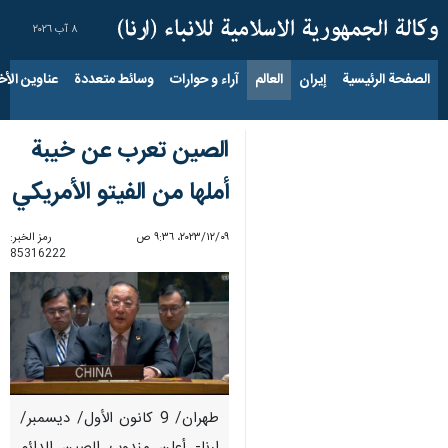
٨ آب ٢٠٢٦
الصفحة الرئيسية
إيران
العالم
آراء و حوارات
وسائط متعددة
عناوين الأخب
الصين تعرب عن خيبة
أملها من الفيتو الأمريكي
٠٩‏/١٢‏/٢٠٢٣، ٩:٣٦ ص
رمز الخبر:
85316222
طهران/ 9 كانون الأول/ ديسمبر/