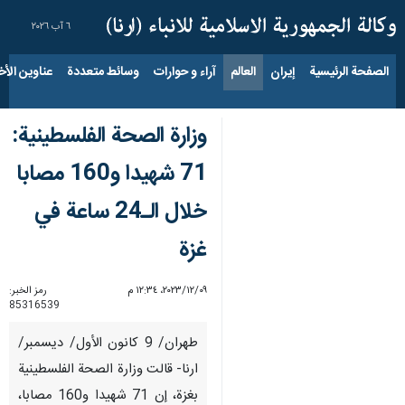
٦ آب ٢٠٢٦
الصفحة الرئيسية
إيران
العالم
آراء و حوارات
وسائط متعددة
عناوين الأخب
وزارة الصحة الفلسطينية:
71 شهيدا و160 مصابا
خلال الـ24 ساعة في
غزة
٠٩‏/١٢‏/٢٠٢٣، ١٢:٣٤ م
رمز الخبر:
85316539
طهران/ 9 كانون الأول/ ديسمبر/
ارنا- قالت وزارة الصحة الفلسطينية
بغزة، إن 71 شهيدا و160 مصابا،