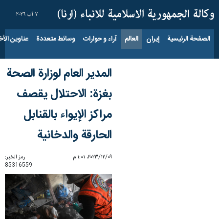
٧ آب ٢٠٢٦
الصفحة الرئيسية
إيران
العالم
آراء و حوارات
وسائط متعددة
عناوين الأخب
المدير العام لوزارة الصحة
بغزة: الاحتلال يقصف
مراكز الإيواء بالقنابل
الحارقة والدخانية
٠٩‏/١٢‏/٢٠٢٣، ١:٠١ م
رمز الخبر:
85316559