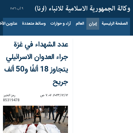
٩ آب ٢٠٢٦
الصفحة الرئيسية
إيران
العالم
آراء و حوارات
وسائط متعددة
عناوين الأخب
عدد الشهداء في غزة
جراء العدوان الاسرائيلي
يتجاوز 18 ألفًا و50 ألف
جريح
١٢‏/١٢‏/٢٠٢٣، ٧:٠٧ ص
رمز الخبر:
85319478