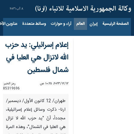
٨ آب ٢٠٢٦
الصفحة الرئيسية
إيران
العالم
آراء و حوارات
وسائط متعددة
عناوين الأخب
إعلام إسرائيلي: يد حزب
الله لاتزال هي العليا في
شمال فلسطين
١٢‏/١٢‏/٢٠٢٣، ١٠:٢٥ ص
رمز الخبر:
85319696
طهران/ 12 كانون الأول/ ديسمبر/
ارنا- ذكرت وسائل إعلام إسرائيلية،
مجدداً، أنّ "يد حزب الله لا تزال
هي العليا في الشمال"، وهذه المرة