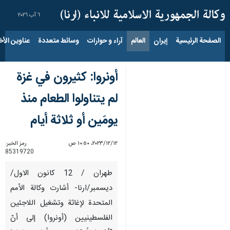
٦ آب ٢٠٢٦
الصفحة الرئيسية
إيران
العالم
آراء و حوارات
وسائط متعددة
عناوين الأخب
أونروا: كثيرون في غزة
لم يتناولوا الطعام منذ
يومَين أو ثلاثة أيام
١٢‏/١٢‏/٢٠٢٣، ١٠:٥٠ ص
رمز الخبر:
85319720
طهران / 12 كانون الاول/
ديسمبر/ارنا- أشارت وكالة الأمم
المتحدة لإغاثة وتشغيل اللاجئين
الفلسطينيين (أونروا) إلى أنّ