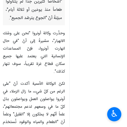
"أشخاصاً كثيرين جداً لم يتناولوا
طعاماً منذ يومَين أو ثلاثة أيام"،
مبيّنةً أنّ "الجوع يترصّد الجميع".
وحذّرت وكالة أونروا "نحن على وشك
الانهيار"، مشيرةً إلى أنّ "في حال
انهارت أونروا، فإنّ المساعدات
الإنسانية التي يعتمد عليها جميع
سكان قطاع غزة تقريباً، سوف تنهار
كذلك".
لكنّ الوكالة الأممية أكدت أنّ "على
الرغم من كلّ شيء، ما زال الزملاء في
أونروا يواصلون العمل ويواصلون بذل
كلّ ما في وسعهم لدعم مجتمعاتهم"،
♿︎
علماً أنّهم لا يملكون إلا "القليل" وعلماً
أنّ "الطعام والمياه والوقود تُستخدَم