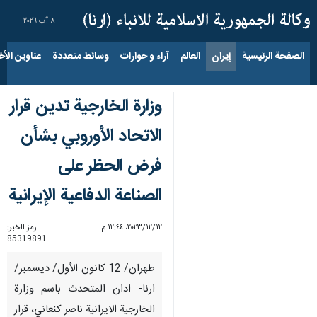
٨ آب ٢٠٢٦
الصفحة الرئيسية
إيران
العالم
آراء و حوارات
وسائط متعددة
عناوين الأخب
وزارة الخارجية تدين قرار
الاتحاد الأوروبي بشأن
فرض الحظر على
الصناعة الدفاعية الإيرانية
١٢‏/١٢‏/٢٠٢٣، ١٢:٤٤ م
رمز الخبر:
85319891
طهران/ 12 كانون الأول/ ديسمبر/
ارنا- ادان المتحدث باسم وزارة
الخارجية الايرانية ناصر كنعاني، قرار