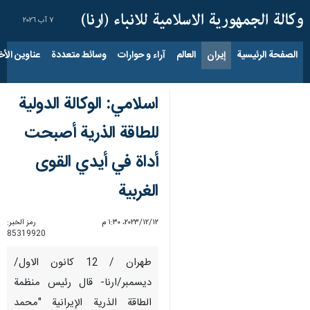
٧ آب ٢٠٢٦
الصفحة الرئيسية
إيران
العالم
آراء و حوارات
وسائط متعددة
عناوين الأخب
اسلامي: الوكالة الدولية
للطاقة الذرية أصبحت
أداة في أيدي القوى
الغربية
١٢‏/١٢‏/٢٠٢٣، ١:٣٠ م
رمز الخبر:
85319920
طهران / 12 كانون الاول/
ديسمبر/ارنا- قال رئيس منظمة
الطاقة الذرية الإيرانية "محمد