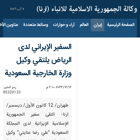
٧ آب ٢٠٢٦
الصفحة الرئيسية
إيران
العالم
آراء و حوارات
وسائط متعددة
عناوين الأخب
السفير الإيراني لدى
الرياض یلتقي وكيل
وزارة الخارجية السعودية
١٢‏/١٢‏/٢٠٢٣، ٢:١٠ م
رمز الخبر:
85320133
طهران/ 12 كانون الأول/ ديسمبر/
ارنا- التقی سفير الجمهورية
الإسلامية الإيرانية لدى المملكة
السعودية "علي رضا عنايتي" وکیل