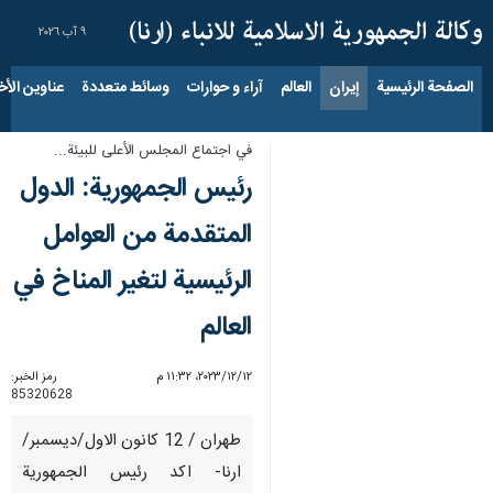
٩ آب ٢٠٢٦
الصفحة الرئيسية
إيران
العالم
آراء و حوارات
وسائط متعددة
عناوين الأخب
في اجتماع المجلس الأعلى للبيئة...
رئيس الجمهورية: الدول
المتقدمة من العوامل
الرئيسية لتغير المناخ في
العالم
١٢‏/١٢‏/٢٠٢٣، ١١:٣٢ م
رمز الخبر:
85320628
طهران / 12 كانون الاول/ديسمبر/
ارنا- اكد رئيس الجمهورية