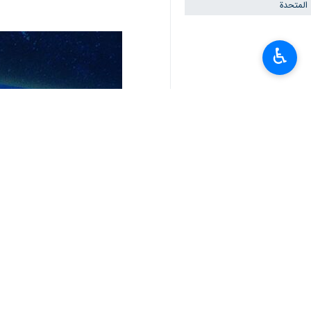
المتحدة
♿︎
تعليقك