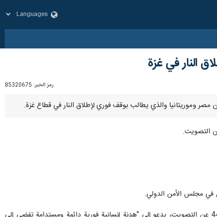
اق النار في غزة
رمز الخبر:
85320675
ل في مجلس الأمن الدولي.
وفي أكتوبر، اعتمدت الجمعية العامة (المؤلفة من 193 دولة) قرارا، بتأييد 121 صوتا مقابل 14 صوتا رافضا وامتناع 44 عن التصويت، يدعو إلى "هدنة إنسانية فورية دائمة ومستدامة تفضي إلى