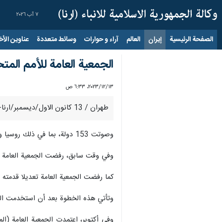
٧ آب ٢٠٢٦
الصفحة الرئيسية
إيران
العالم
آراء و حوارات
وسائط متعددة
عناوين الأخب
الجمعية العامة للأمم المت
١٣‏/١٢‏/٢٠٢٣، ٦:٣٣ ص
طهران / 13 كانون الاول/ديسمبر/ارنا- صوتت الجمعية العامة للأمم المتحدة، الأربعاء، بالأغلبية لصالح القرار المقدم من مصر وموريتانيا والذي يطالب بوقف فوري لإطلاق النار في قطاع غزة.
وصوتت 153 دولة، بما في ذلك روسيا والصين، لصالح مشروع القرار، بينما صوتت 10 دول ضده، وامتنعت 25 دولة عن التصويت.
وفي وقت سابق، رفضت الجمعية العامة للأ
كما رفضت الجمعية العامة تعديلا قدمت
وتأتي هذه الخطوة بعد أن استخدمت الول