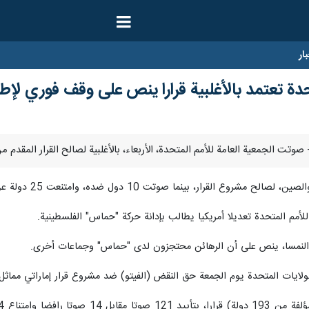
ار
حدة تعتمد بالأغلبية قرارا ينص على وقف فوري لإطل
مم المتحدة تعديلا أمريكيا يطالب بإدانة حركة "حماس" الفلسطينية.
ه النمسا، ينص على أن الرهائن محتجزون لدى "حماس" وجماعات أخرى.
ايات المتحدة يوم الجمعة حق النقض (الفيتو) ضد مشروع قرار إماراتي مماث