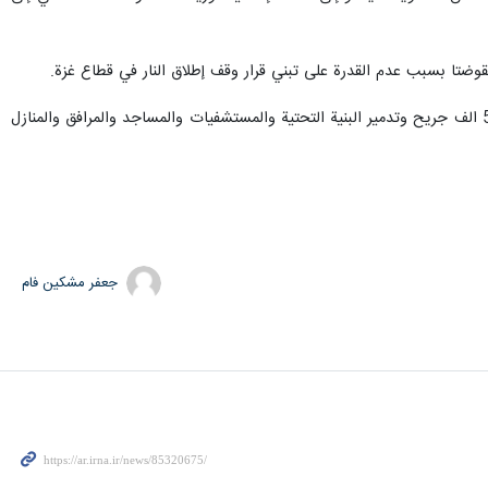
ضتا بسبب عدم القدرة على تبني قرار وقف إطلاق النار في قطاع غزة.
ويستمر العدوان الصهيوني الهمجي على قطاع غزة منذ اكثر من شهرين والذي خلف لغاية الان نحو 19 الف شهيد و 50 الف جريح وتدمير البنية التحتية والمستشفيات والمساجد والمرافق والمنازل
جعفر مشکین فام