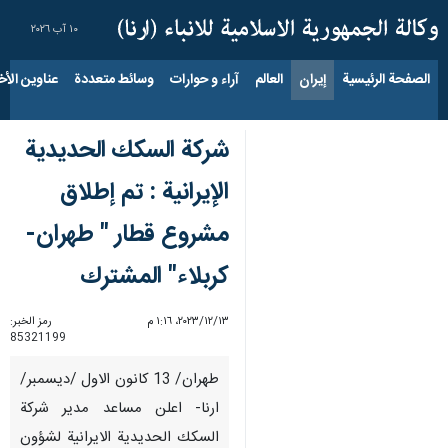
١٠ آب ٢٠٢٦
الصفحة الرئيسية
إيران
العالم
آراء و حوارات
وسائط متعددة
عناوين الأخب
شركة السكك الحديدية
الإيرانية : تم إطلاق
مشروع قطار " طهران-
كربلاء" المشترك
١٣‏/١٢‏/٢٠٢٣، ١:١٦ م
رمز الخبر:
85321199
طهران/ 13 كانون الاول /ديسمبر/
ارنا- اعلن مساعد مدير شركة
السكك الحديدية الايرانية لشؤون