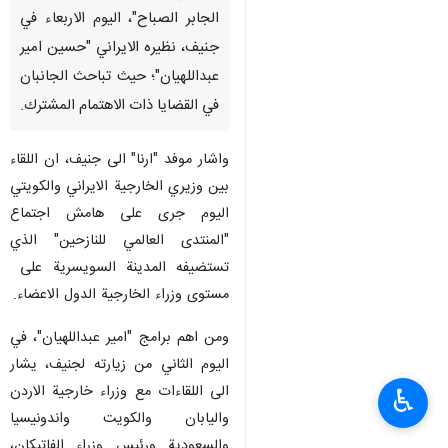
الجابر الصباح"، اليوم الاربعاء في
جنيف، نظيره الايراني "حسين امير
عبداللهيان"؛ حيث تباحث الجانبان
في القضايا ذات الاهتمام المشترك.
واشار موفد "ارنا" الى جنيف، ان اللقاء
بين وزيري الخارجية الايراني والكويتي
اليوم جرى على هامش اجتماع
"المنتدى العالمي للنازحين" الذي
تستضيفه المدينة السويسرية على
مستوى وزراء الخارجية الدول الاعضاء.
ومن اهم برامج "امير عبداللهيان"، في
اليوم الثاني من زيارته لجنيف، يشار
الى اللقاءات مع وزراء خارجية الاردن
♿︎
واليابان والكويت واندونيسيا
والسعودية ورئيس وزراء الفاتيكان،