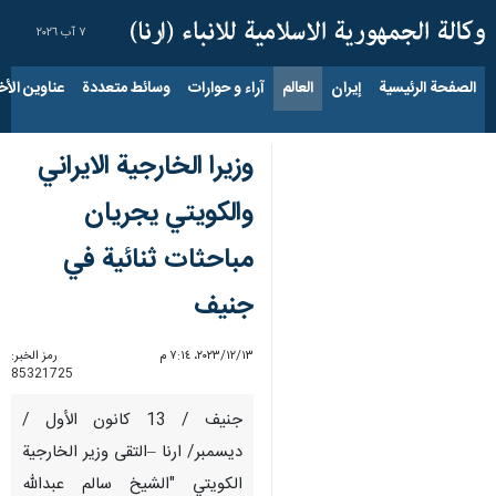
٧ آب ٢٠٢٦
الصفحة الرئيسية
إيران
العالم
آراء و حوارات
وسائط متعددة
عناوين الأخب
وزيرا الخارجية الايراني
والكويتي يجريان
مباحثات ثنائية في
جنيف
١٣‏/١٢‏/٢٠٢٣، ٧:١٤ م
رمز الخبر:
85321725
جنيف / 13 كانون الأول /
ديسمبر/ ارنا –التقى وزير الخارجية
الكويتي "الشيخ سالم عبدالله