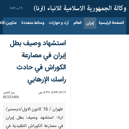
٩ آب ٢٠٢٦
الصفحة الرئيسية
إيران
العالم
آراء و حوارات
وسائط متعددة
عناوين الأخب
استشهاد وصيف بطل
إيران في مصارعة
الكوراش في حادث
راسك الإرهابي
١٦‏/١٢‏/٢٠٢٣، ٥:٣٧ ص
رمز الخبر:
85323406
طهران / 16 كانون الاول/ديسمبر/
ارنا- استشهد وصيف بطل إيران
في مصارعة الكوراش التقليدية في