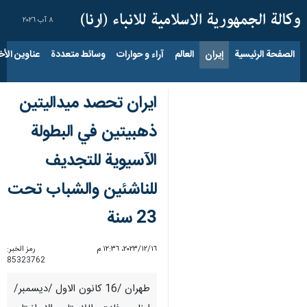
٨ آب ٢٠٢٦
الصفحة الرئيسية
إيران
العالم
آراء و حوارات
وسائط متعددة
عناوين الأخب
ايران تحصد ميداليتين
ذهبيتين في البطولة
الآسيوية للتجديف
للناشئين والشباب تحت
23 سنة
١٦‏/١٢‏/٢٠٢٣، ١٢:٣٦ م
رمز الخبر:
85323762
طهران /16 كانون الاول /ديسمبر/