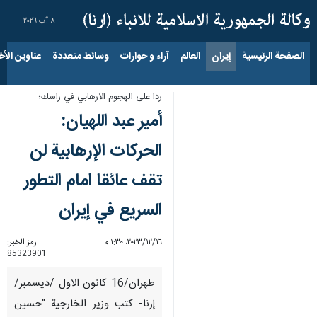
٨ آب ٢٠٢٦
الصفحة الرئيسية
إيران
العالم
آراء و حوارات
وسائط متعددة
عناوين الأخب
ردا على الهجوم الارهابي في راسك؛
أمير عبد اللهيان:
الحركات الإرهابية لن
تقف عائقا امام التطور
السريع في إيران
١٦‏/١٢‏/٢٠٢٣، ١:٣٠ م
رمز الخبر:
85323901
طهران/16 كانون الاول /ديسمبر/
إرنا- كتب وزير الخارجية "حسين