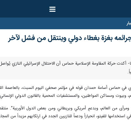
ار
رائمه بغزة بغطاء دولي وينتقل من فشل لآخر