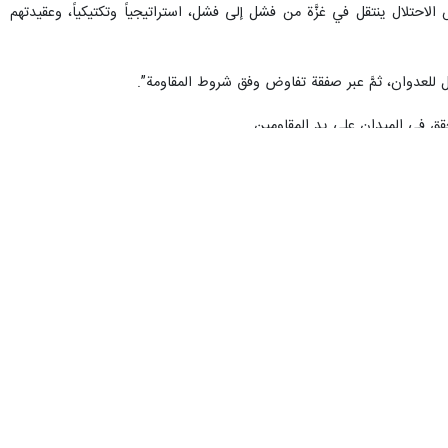
نانية بيروت إن الاحتلال يواصل القصف العشوائي للمدارس التي تضمّ مئات
قدا عجز المجتمع الدولي وكل مؤسسات الأمم المتحدة في وقف هذا العدوان
 والجرائم التي لم يشهد لها التاريخ المعاصر مثيلاً”.
نوب، فهذه الادّعاءات والأكاذيب كانت مصيدة لارتكابه مزيداً من المجازر بحق
الأمريكية؛ فكل القطاع شمالاً وجنوباً مستهدف بالسلاح الصهيو-أمريكي”.