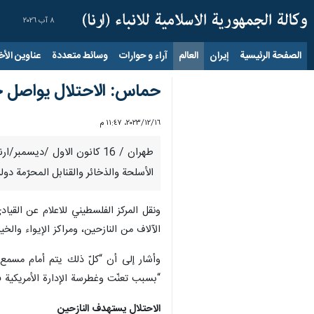
٨ آب ٢٠٢٦
الصفحة الرئيسية
إيران
العالم
آراء و حوارات
وسائط متعددة
عناوين الأخب
حماس: الاحتلال يواصل ج
١٦‏/١٢‏/٢٠٢٣، ١١:٤٧ م