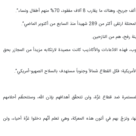
طهران / 16 كانون الاول /ديسمبر/ارنا- أكدت حركة المقاومة الإسلامية حماس أن الاحتلال الإسرائيلي النازي يُواصل حربة العدوانية على قطاع غزة لليوم الـ 71 تواليًا مستخدماً فيها كل أنواع