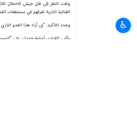
ونقل المركز الفلسطيني للاعلام عن الق
الآلاف من النازحين، ومراكز الإيواء وال
♿︎
وأشار إلى أن “كلّ ذلك يتم أمام مسمع
“بسبب تعنّت وغطرسة الإدارة الأمريكية في 
الاحتلال يستهدف النازحين
وأضاف حمدان: “لقد ارتقى من شعبنا في قطاع غزَّة نتيجة هذه الحرب النازية أكثر نح
وأوضح أن الاحتلال ارتكب خلال 71 يوماً نحو 1700 مجزرة بحق المدنيين والأبرياء العزّل. متابعًا: “وفي الضفة الغربية المحتلة ارتقى أكثر من 289 شهيداً منذ السابع من أكتوبر الماضي”.
وبين أنَّ 45% من الشهداء الذين ارتقوا في القصف الصهيوني الهمجي المتواصل في مناطق جنوب القطاع، بما فيها مدينة رفح، هم من النازحين.
وأكمل: “ممّا يكذّب مجدّداً ادّعاءات ال
المدنيين العزَّل”.
وتابع: “لا يوجد مكان آمن ولا ممرات آمنة
فشل “ثلاثي الحرب”