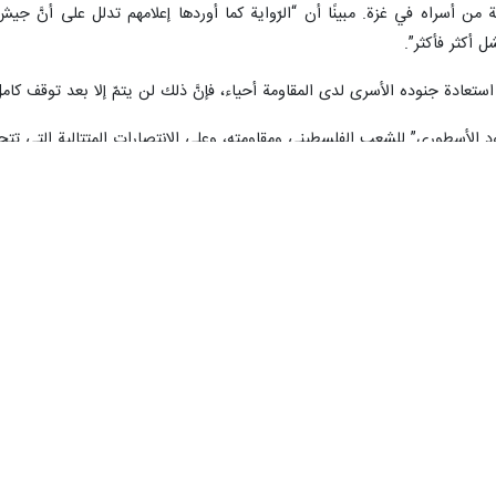
يادي في حماس أسامة حمدان قوله في مؤتمر صحفي اليوم السبت، بالعاصمة اللب
خيم، وبيوت ومساكن المواطنين، والمستشفيات المحمية بالقانون الدولي الإنساني.
 ومرأى من العالم، وبدعمٍ أمريكي وبريطاني ومن بعض الدول الأوربية”. منت
استخدامها للفيتو، انحيازاً ودعماً للنازيين الجدد في ارتكابهم مزيداً من المجازر
و 19 ألف شهيد، وأصيب نحو 52 ألف جريح، وهناك ما يقارب 8 آلاف مفقود، 70% منهم أطفال ونساء”.
احتلال النازي أنَّ هناك مناطق آمنة، ويدحض دعواته المواطنين للاتجاه نحو الج
 في قطاع غزَّة، كما يردّد هذه الأكاذيب الاحتلال ويتلقفها كلّ مسؤولي الإدارة 