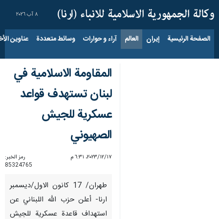
٨ آب ٢٠٢٦
الصفحة الرئيسية
إيران
العالم
آراء و حوارات
وسائط متعددة
عناوين الأخب
المقاومة الاسلامية في
لبنان تستهدف قواعد
عسكرية للجيش
الصهيوني
١٧‏/١٢‏/٢٠٢٣، ٦:٣١ م
رمز الخبر:
85324765
طهران/ 17 كانون الاول/ديسمبر
ارنا- أعلن حزب الله اللبناني عن
استهداف قاعدة عسكرية للجيش