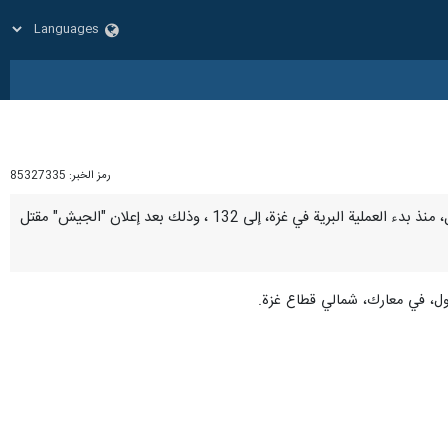
رمز الخبر:
85327335
طهران / 20 كانون الاول/ديسمبر/ارنا- أعلنت وسائل إعلام عبرية، الاثنين، ارتفاع عدد القتلى في صفوف جيش الاحتلال، منذ بدء العملية البرية في غزة، إلى 132 ، وذلك بعد إعلان "الجيش" مقتل
ول، في معارك، شمالي قطاع غزة.