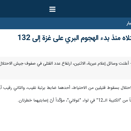
ار
اه منذ بدء الهجوم البري على غزة إلى 132
حتلال بسقوط قتيلين من الاحتياط، أحدهما ضابط برتبة نقيب، والثاني رقيب أ
مؤكّداً أنّ إصابتيهما خطرتان.