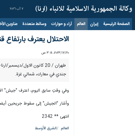
٧ آب ٢٠٢٦
الصفحة الرئيسية
إيران
العالم
آراء و حوارات
وسائط متعددة
عناوين الأخب
الاحتلال يعترف بارتفاع قتل
٢٠‏/١٢‏/٢٠٢٣، ٣:١٤ ص
جندي في معارك، شمالي غزة.
وفي وقتٍ سابق اليوم، اعترف "جيش" الا
وأشار "الجيش" إلى سقوط جريحين أيضاً من "الكتيبة الـ12" في لواء "غولاني"، 
انتهى ** 2342
العالم
الشرق الأوسط