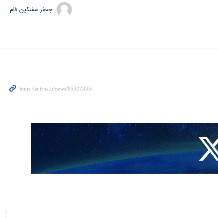
جعفر مشکین فام