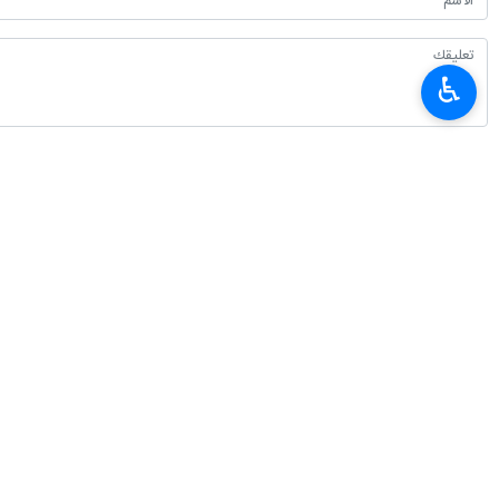
♿︎
أحدث الأخبار
خطيب جمعة طهران: الثورة الإسلامية ثمرة مدرسة عاشوراء والسيدة زينب (ع) قائ
٢٠٢٦-٠٨-٠٧ ١٣:١٤
إيران وأذربيجان تتفقان علی توسيع التعاون المشترك في مجالي الرياضة والشب
٢٠٢٦-٠٨-٠٧ ١٢:٣٠
العميد معروفي: لا يمكن للدبلوماسية أن تنجح من دون دعم شعبي