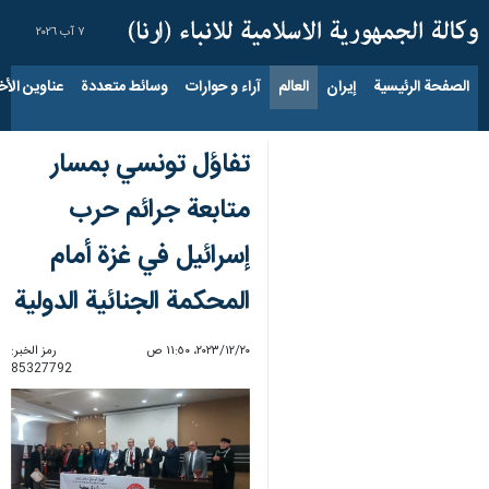
٧ آب ٢٠٢٦
الصفحة الرئيسية
إيران
العالم
آراء و حوارات
وسائط متعددة
عناوين الأخب
تفاؤل تونسي بمسار
متابعة جرائم حرب
إسرائيل في غزة أمام
المحكمة الجنائية الدولية
٢٠‏/١٢‏/٢٠٢٣، ١١:٥٠ ص
رمز الخبر:
85327792