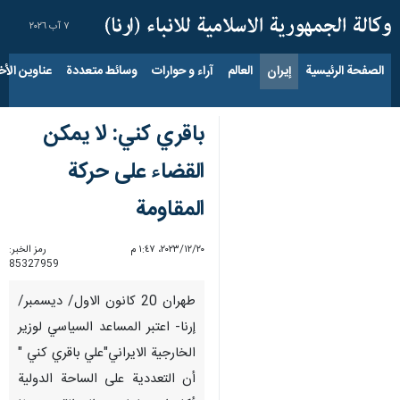
٧ آب ٢٠٢٦
الصفحة الرئيسية
إيران
العالم
آراء و حوارات
وسائط متعددة
عناوين الأخب
باقري كني: لا يمكن
القضاء على حركة
المقاومة
٢٠‏/١٢‏/٢٠٢٣، ١:٤٧ م
رمز الخبر:
85327959
طهران 20 كانون الاول/ ديسمبر/
إرنا- اعتبر المساعد السياسي لوزير
الخارجية الايراني"علي باقري كني "
أن التعددية على الساحة الدولية